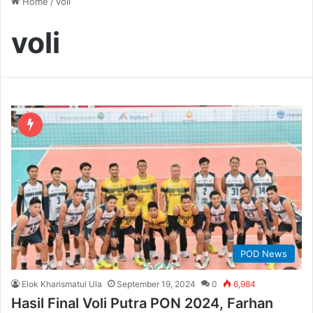
Home
/
voli
voli
POD News
Elok Kharismatul Ula
September 19, 2024
0
6,984
Hasil Final Voli Putra PON 2024, Farhan