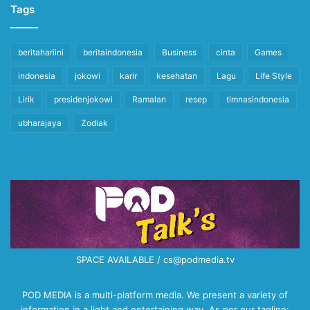
Tags
beritahariini
beritaindonesia
Business
cinta
Games
indonesia
jokowi
karir
kesehatan
Lagu
Life Style
Lirik
presidenjokowi
Ramalan
resep
timnasindonesia
ubharajaya
Zodiak
SPACE AVAILABLE / cs@podmedia.tv
POD MEDIA is a multi-platform media. We present a variety of
information in a light and entertaining way. As per our tagline: