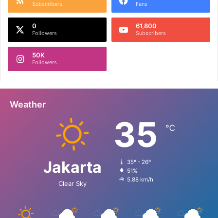
Subscribers
Fans
0
61,800
Followers
Subscribers
50K
Followers
Weather
35
℃
Jakarta
35º - 26º
51%
5.88 km/h
Clear Sky