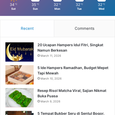
34
35
32
32
32
℃
℃
℃
℃
℃
Sat
Sun
Mon
Tue
Wed
Recent
Comments
20 Ucapan Hampers Idul Fitri, Singkat
Namun Berkesan
March 11, 2026
5 Ide Hampers Ramadhan, Budget Mepet
Tapi Mewah
March 10, 2026
Resep Risol Matcha Viral, Sajian Nikmat
Buka Puasa
March 9, 2026
5 Tempat Bukber Seru di Sentul Bogor,