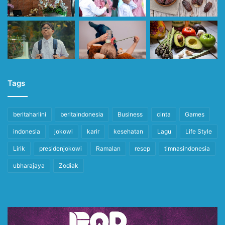
Tags
beritahariini
beritaindonesia
Business
cinta
Games
indonesia
jokowi
karir
kesehatan
Lagu
Life Style
Lirik
presidenjokowi
Ramalan
resep
timnasindonesia
ubharajaya
Zodiak