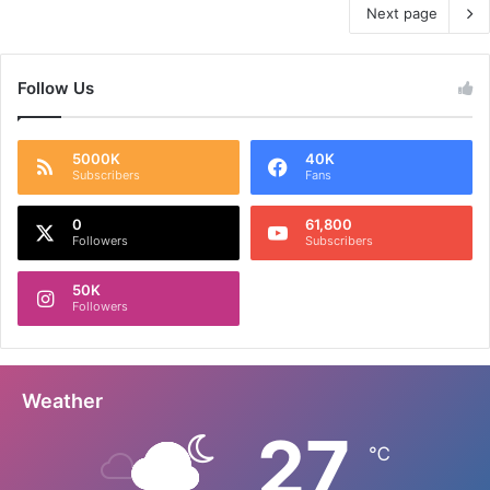
Next page
Follow Us
5000K
40K
Subscribers
Fans
0
61,800
Followers
Subscribers
50K
Followers
Weather
27
℃