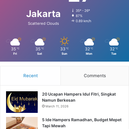
Jakarta
35º - 26º
87%
0.89 km/h
Scattered Clouds
35
35
33
32
32
℃
℃
℃
℃
℃
Fri
Sat
Sun
Mon
Tue
Recent
Comments
20 Ucapan Hampers Idul Fitri, Singkat
Namun Berkesan
March 11, 2026
5 Ide Hampers Ramadhan, Budget Mepet
Tapi Mewah