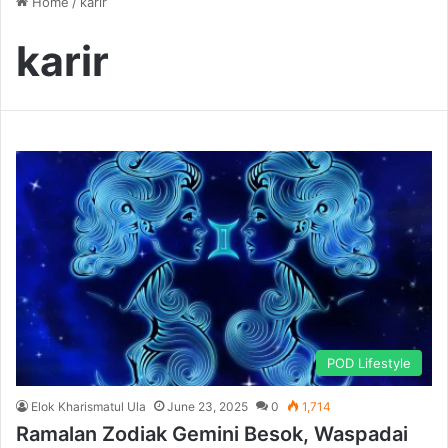
Home
/
karir
karir
POD Lifestyle
Elok Kharismatul Ula
June 23, 2025
0
1,714
Ramalan Zodiak Gemini Besok, Waspadai