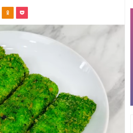
VKontakte
Odnoklassniki
Pocket