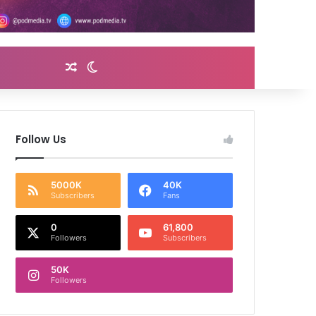
Random Article
Switch skin
Follow Us
5000K
40K
Subscribers
Fans
0
61,800
Followers
Subscribers
50K
Followers