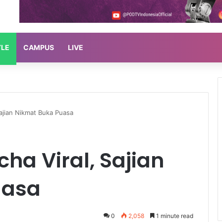
YLE
CAMPUS
LIVE
Sajian Nikmat Buka Puasa
cha Viral, Sajian
uasa
0
2,058
1 minute read