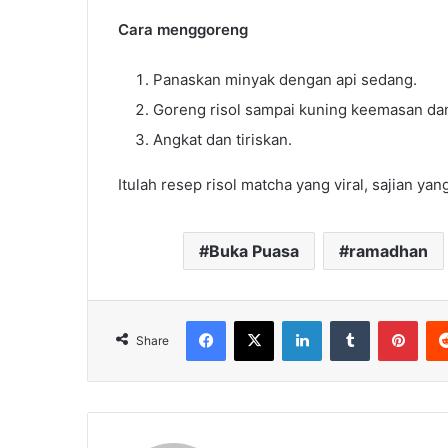
Cara menggoreng
Panaskan minyak dengan api sedang.
Goreng risol sampai kuning keemasan dan
Angkat dan tiriskan.
Itulah resep risol matcha yang viral, sajian y
Buka Puasa
ramadhan
Facebook
X
LinkedIn
Tumblr
Pint
Share