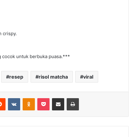
 crispy.
ang cocok untuk berbuka puasa.***
resep
risol matcha
viral
erest
Reddit
VKontakte
Odnoklassniki
Pocket
Share via Email
Print