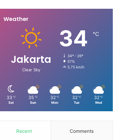
Weather
34
℃
Jakarta
34º - 26º
57%
5.75 km/h
Clear Sky
33
35
32
32
32
℃
℃
℃
℃
℃
Sat
Sun
Mon
Tue
Wed
Recent
Comments