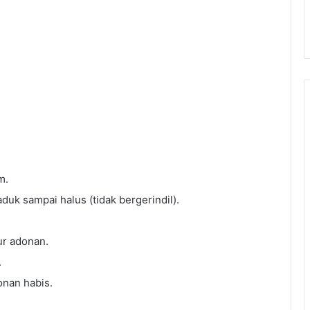
m.
duk sampai halus (tidak bergerindil).
ur adonan.
.
onan habis.