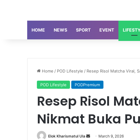
HOME
NEWS
SPORT
EVENT
LIFEST
Home
/
POD Lifestyle
/
Resep Risol Matcha Viral, 
POD Lifestyle
PODPremium
Resep Risol Mat
Nikmat Buka P
Send
Elok Kharismatul Ula
March 9, 2026