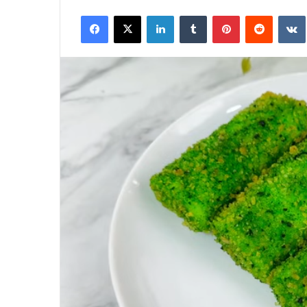
an
Facebook
X
LinkedIn
Tumblr
Pinterest
Reddit
email