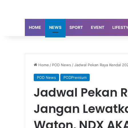
HOME
NEWS
SPORT
EVENT
LIFEST
Home
/
POD News
/
Jadwal Pekan Raya Kendal 20
POD News
PODPremium
Jadwal Pekan R
Jangan Lewatk
Waton, NDX AK