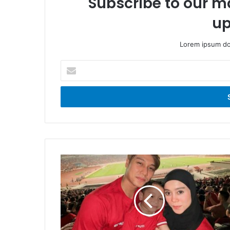
Subscribe to our ma
up
Lorem ipsum dol
Enter
your
Email
address
Lirik
Lagu
Ayo
Bergembira
-
Lagu
Baru