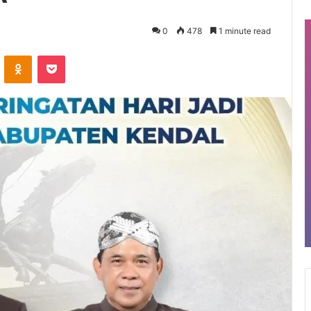
0
478
1 minute read
VKontakte
Odnoklassniki
Pocket