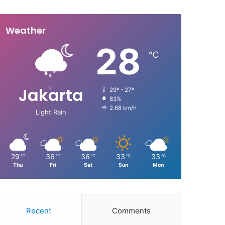
Weather
28
℃
Jakarta
29º - 27º
83%
2.68 km/h
Light Rain
29
36
36
33
33
℃
℃
℃
℃
℃
Thu
Fri
Sat
Sun
Mon
Recent
Comments