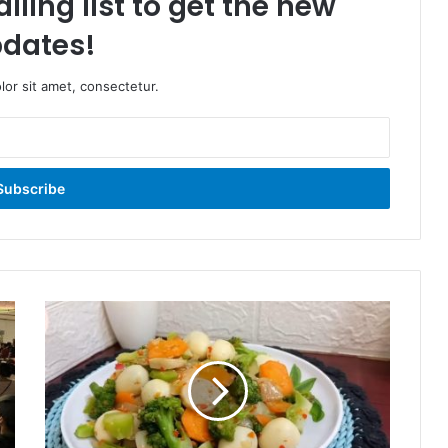
iling list to get the new
dates!
or sit amet, consectetur.
3
Olahan
Telur
Paling
Gampang,
Inspirasi
Menu