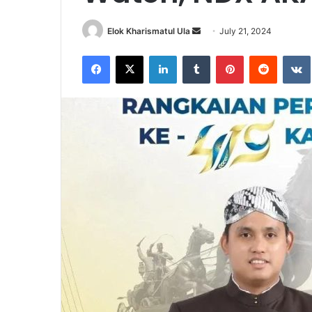
Send
Elok Kharismatul Ula
July 21, 2024
an
Facebook
X
LinkedIn
Tumblr
Pinterest
Reddit
email