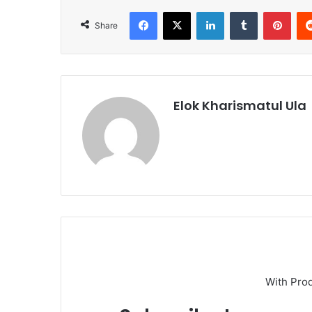
Facebook
X
LinkedIn
Tumblr
Pint
Share
Elok Kharismatul Ula
With Pro