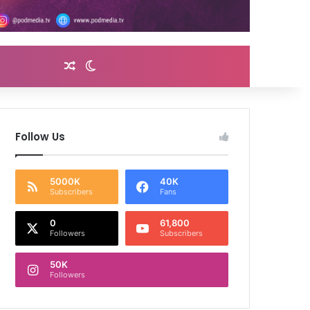
Random Article
Switch skin
Follow Us
5000K
40K
Subscribers
Fans
0
61,800
Followers
Subscribers
50K
Followers