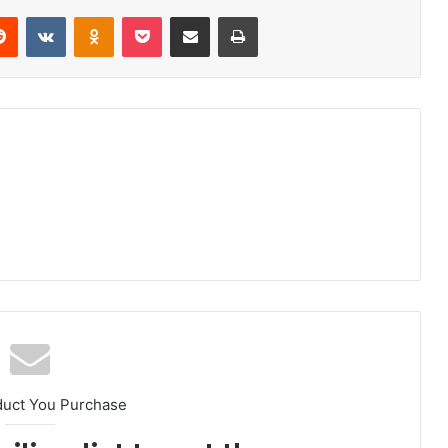
erest
Reddit
VKontakte
Odnoklassniki
Pocket
Share via Email
Print
duct You Purchase