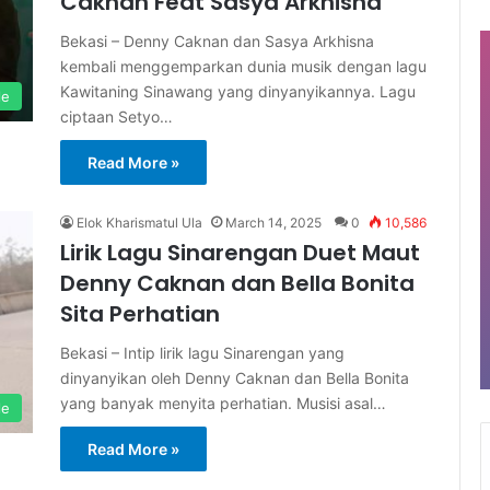
Caknan Feat Sasya Arkhisna
Bekasi – Denny Caknan dan Sasya Arkhisna
kembali menggemparkan dunia musik dengan lagu
Kawitaning Sinawang yang dinyanyikannya. Lagu
le
ciptaan Setyo…
Read More »
Elok Kharismatul Ula
March 14, 2025
0
10,586
Lirik Lagu Sinarengan Duet Maut
Denny Caknan dan Bella Bonita
Sita Perhatian
Bekasi – Intip lirik lagu Sinarengan yang
dinyanyikan oleh Denny Caknan dan Bella Bonita
yang banyak menyita perhatian. Musisi asal…
le
Read More »