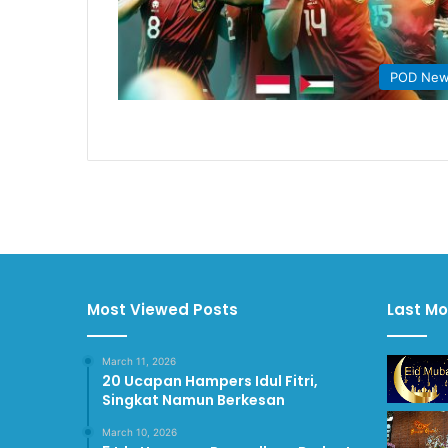
POD Ne
Most Viewed Posts
Last Mo
March 11, 2026
20 Ucapan Hampers Idul Fitri,
Singkat Namun Berkesan
March 10, 2026