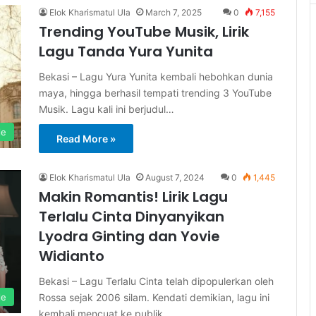
Elok Kharismatul Ula
March 7, 2025
0
7,155
Trending YouTube Musik, Lirik
Lagu Tanda Yura Yunita
Bekasi – Lagu Yura Yunita kembali hebohkan dunia
maya, hingga berhasil tempati trending 3 YouTube
Musik. Lagu kali ini berjudul…
le
Read More »
Elok Kharismatul Ula
August 7, 2024
0
1,445
Makin Romantis! Lirik Lagu
Terlalu Cinta Dinyanyikan
Lyodra Ginting dan Yovie
Widianto
Bekasi – Lagu Terlalu Cinta telah dipopulerkan oleh
Rossa sejak 2006 silam. Kendati demikian, lagu ini
le
kembali mencuat ke publik…