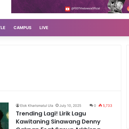
YLE
CAMPUS
LIVE
Elok Kharismatul Ula
July 10, 2025
0
5,733
Trending Lagi! Lirik Lagu
Kawitaning Sinawang Denny