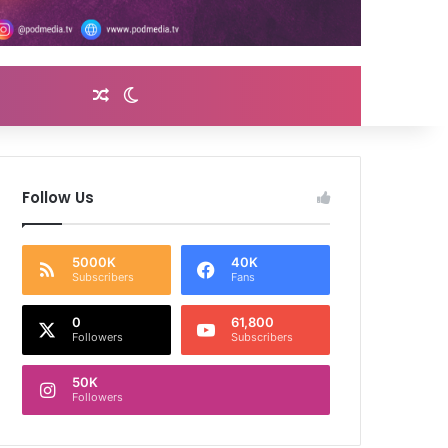
Random Article
Switch skin
Follow Us
5000K
40K
Subscribers
Fans
0
61,800
Followers
Subscribers
50K
Followers