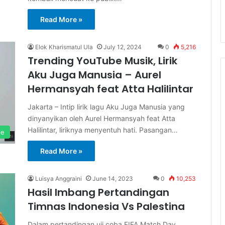
Read More »
Elok Kharismatul Ula
July 12, 2024
0
5,216
Trending YouTube Musik, Lirik
Aku Juga Manusia – Aurel
Hermansyah feat Atta Halilintar
Jakarta – Intip lirik lagu Aku Juga Manusia yang
dinyanyikan oleh Aurel Hermansyah feat Atta
Halilintar, liriknya menyentuh hati. Pasangan…
le
Read More »
Luisya Anggraini
June 14, 2023
0
10,253
Hasil Imbang Pertandingan
Timnas Indonesia Vs Palestina
Dalam pertandingan uji coba FIFA Match Day,