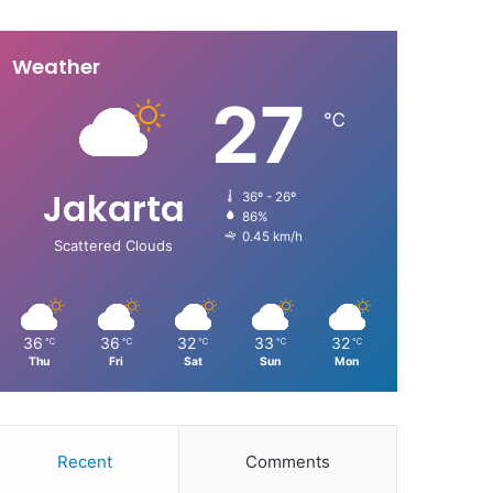
Weather
27
℃
Jakarta
36º - 26º
86%
0.45 km/h
Scattered Clouds
36
36
32
33
32
℃
℃
℃
℃
℃
Thu
Fri
Sat
Sun
Mon
Recent
Comments