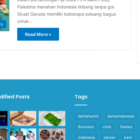
Palestina menahan Indonesia imbang tanpa gol.
Skuat Garuda memiliki beberapa peluang bagus
untuk…
ws
Read More »
dified Posts
Tags
beritahariini
beritaindonesia
Business
cinta
Games
indonesia
jokowi
karir