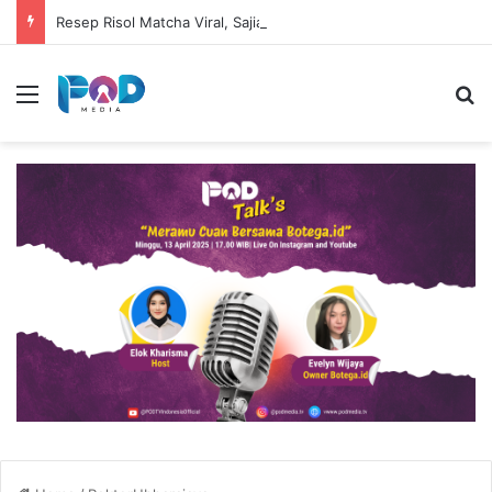
Resep Risol Matcha Viral, Sajian Nikmat Buka Puasa
Menu
S