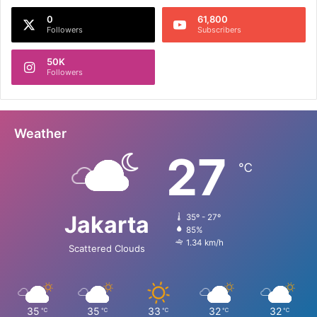
0
61,800
Followers
Subscribers
50K
Followers
Weather
27
℃
Jakarta
35º - 27º
85%
1.34 km/h
Scattered Clouds
35
35
33
32
32
℃
℃
℃
℃
℃