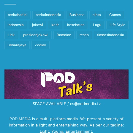
beritahariini
beritaindonesia
Business
cinta
Games
indonesia
jokowi
karir
kesehatan
Lagu
Life Style
Lirik
presidenjokowi
Ramalan
resep
timnasindonesia
ubharajaya
Zodiak
SPACE AVAILABLE / cs@podmedia.tv
POD MEDIA is a multi-platform media. We present a variety of
information in a light and entertaining way. As per our tagline:
Light. Young. Entertainment.