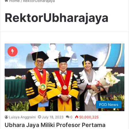
Home
/
RektorUbharajaya
RektorUbharajaya
POD News
Luisya Anggraini
July 18, 2023
0
50,000,325
Ubhara Jaya Miliki Profesor Pertama