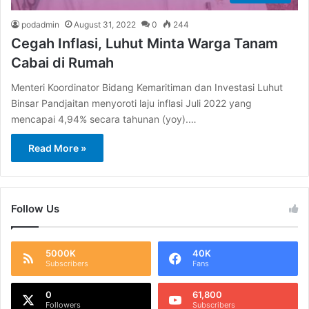
podadmin
August 31, 2022
0
244
Cegah Inflasi, Luhut Minta Warga Tanam
Cabai di Rumah
Menteri Koordinator Bidang Kemaritiman dan Investasi Luhut
Binsar Pandjaitan menyoroti laju inflasi Juli 2022 yang
mencapai 4,94% secara tahunan (yoy).…
Read More »
Follow Us
5000K
40K
Subscribers
Fans
0
61,800
Followers
Subscribers