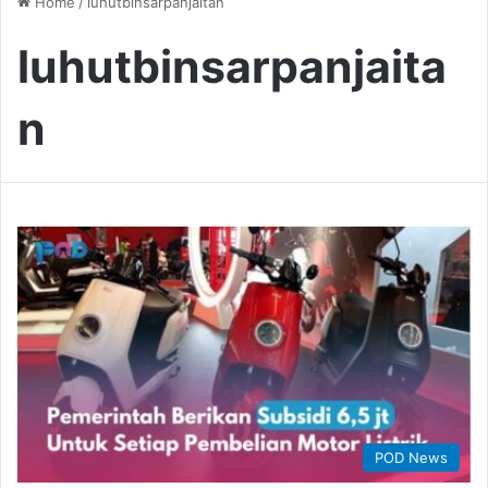
Home
/
luhutbinsarpanjaitan
luhutbinsarpanjaita
n
POD News