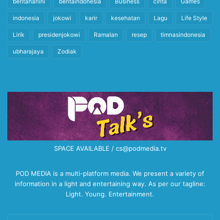
beritahariini
beritaindonesia
Business
cinta
Games
indonesia
jokowi
karir
kesehatan
Lagu
Life Style
Lirik
presidenjokowi
Ramalan
resep
timnasindonesia
ubharajaya
Zodiak
SPACE AVAILABLE / cs@podmedia.tv
POD MEDIA is a multi-platform media. We present a variety of
information in a light and entertaining way. As per our tagline:
Light. Young. Entertainment.
Enter