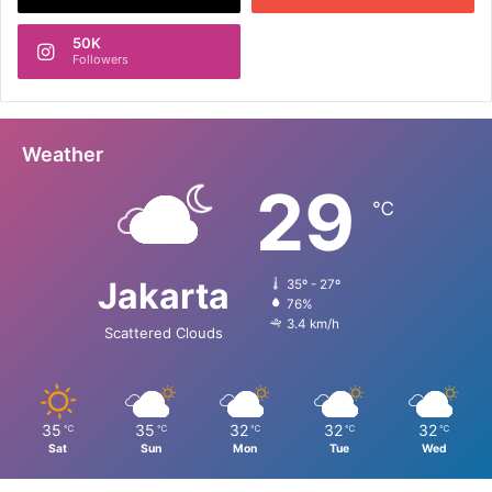
50K
Followers
Weather
29
℃
Jakarta
35º - 27º
76%
3.4 km/h
Scattered Clouds
35
35
32
32
32
℃
℃
℃
℃
℃
Sat
Sun
Mon
Tue
Wed