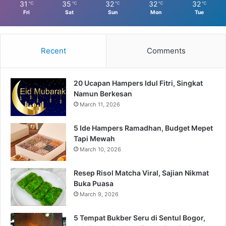
31
35
32
32
32
℃
℃
℃
℃
℃
Fri
Sat
Sun
Mon
Tue
Recent
Comments
20 Ucapan Hampers Idul Fitri, Singkat
Namun Berkesan
March 11, 2026
5 Ide Hampers Ramadhan, Budget Mepet
Tapi Mewah
March 10, 2026
Resep Risol Matcha Viral, Sajian Nikmat
Buka Puasa
March 9, 2026
5 Tempat Bukber Seru di Sentul Bogor,