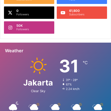
0
61,800
Followers
Subscribers
50K
Followers
Weather
31
℃
Jakarta
31º - 28º
67%
2.24 km/h
Clear Sky