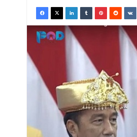
an
Facebook
X
LinkedIn
Tumblr
Pinterest
Reddit
email