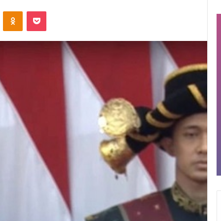
VKontakte
Odnoklassniki
Pocket