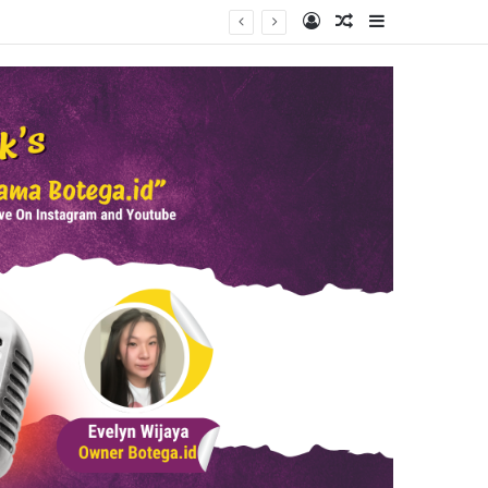
Log In
Random Article
Sidebar