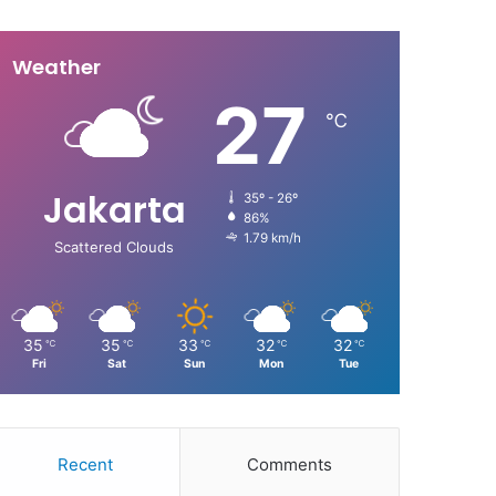
Weather
27
℃
Jakarta
35º - 26º
86%
1.79 km/h
Scattered Clouds
35
35
33
32
32
℃
℃
℃
℃
℃
Fri
Sat
Sun
Mon
Tue
Recent
Comments