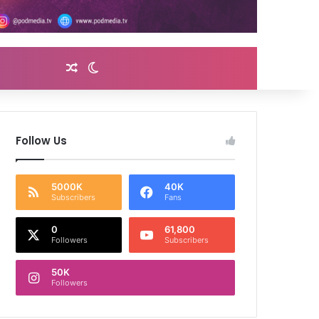
Random Article
Switch skin
Follow Us
5000K
40K
Subscribers
Fans
0
61,800
Followers
Subscribers
50K
Followers