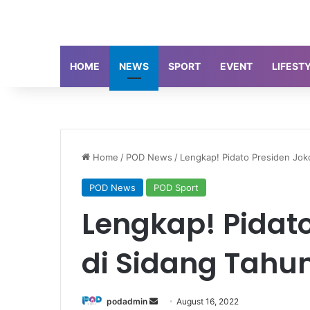
HOME
NEWS
SPORT
EVENT
LIFEST
Home
/
POD News
/
Lengkap! Pidato Presiden Jo
POD News
POD Sport
Lengkap! Pidato
di Sidang Tah
Send
podadmin
August 16, 2022