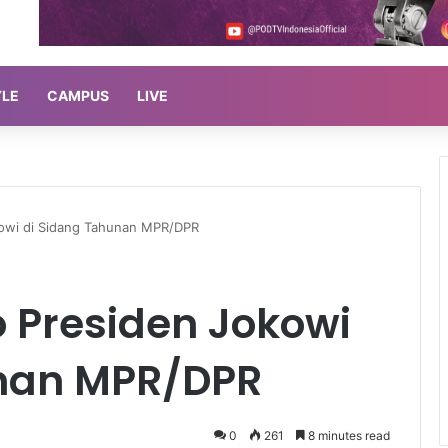
YLE
CAMPUS
LIVE
kowi di Sidang Tahunan MPR/DPR
 Presiden Jokowi
unan MPR/DPR
0
261
8 minutes read