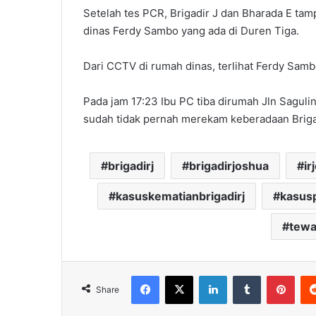
Setelah tes PCR, Brigadir J dan Bharada E t
dinas Ferdy Sambo yang ada di Duren Tiga.
Dari CCTV di rumah dinas, terlihat Ferdy Sam
Pada jam 17:23 Ibu PC tiba dirumah Jln Saguli
sudah tidak pernah merekam keberadaan Brigad
brigadirj
brigadirjoshua
i
kasuskematianbrigadirj
kasus
tewa
Facebook
X
LinkedIn
Tumblr
Pint
Share