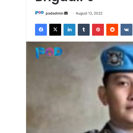
Send
podadmin
August 12, 2022
an
Facebook
X
LinkedIn
Tumblr
Pinterest
Reddit
email