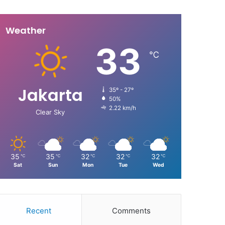
Weather
33
℃
Jakarta
35º - 27º
50%
2.22 km/h
Clear Sky
35
35
32
32
32
℃
℃
℃
℃
℃
Sat
Sun
Mon
Tue
Wed
Recent
Comments