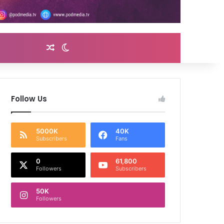
Random Article
Switch skin
Follow Us
5000K
40K
Subscribers
Fans
0
61,800
Followers
Subscribers
50K
Followers