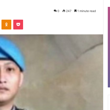
0
247
1 minute read
VKontakte
Odnoklassniki
Pocket