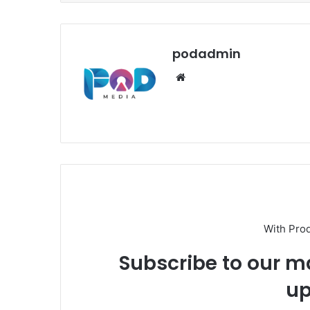
podadmin
Website
With Pro
Subscribe to our ma
up