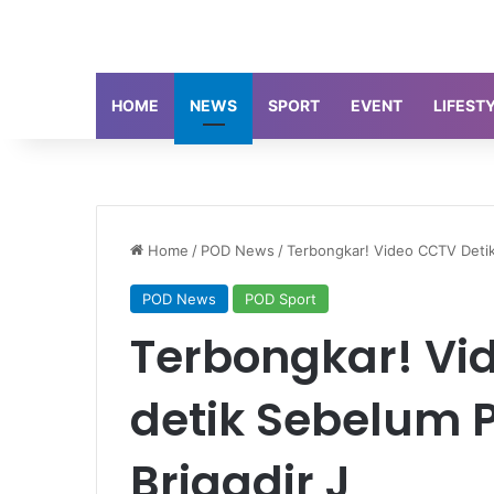
HOME
NEWS
SPORT
EVENT
LIFEST
Home
/
POD News
/
Terbongkar! Video CCTV Deti
POD News
POD Sport
Terbongkar! Vi
detik Sebelum
Brigadir J