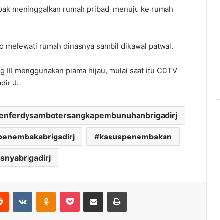
ampak meninggalkan rumah pribadi menuju ke rumah
bo melewati rumah dinasnya sambil dikawal patwal.
ng III menggunakan piama hijau, mulai saat itu CCTV
ir J.
rjenferdysambotersangkapembunuhanbrigadirj
penembakabrigadirj
kasuspenembakan
snyabrigadirj
erest
Reddit
VKontakte
Odnoklassniki
Pocket
Share via Email
Print