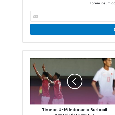
Lorem ipsum dol
Enter
your
Email
address
Timnas
U-
16
Indonesia
Berhasil
Bantai
Vietnam
2-
1
Timnas U-16 Indonesia Berhasil