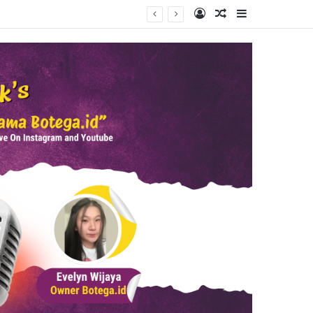
Log In
Random Article
Sidebar