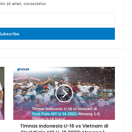
or sit amet, consectetur.
Timnas
Indonesia
U-
16
vs
Vietnam
di
Final
Piala
Timnas Indonesia U-16 vs Vietnam di
AFF
U-